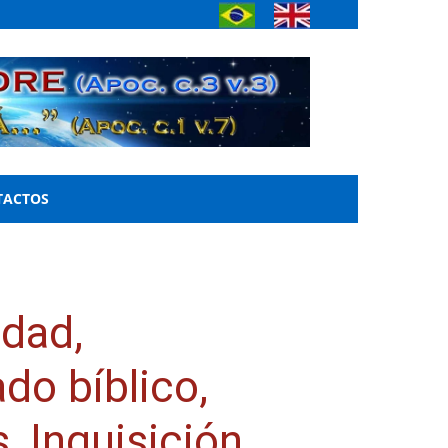
TACTOS
idad,
do bíblico,
, Inquisición