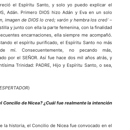
ció el Espíritu Santo, y solo yo puedo explicar el
OS, Adán. Primero DIOS hizo Adán y Eva en un solo
n, imagen de DIOS lo creó; varón y hembra los creó’ –
tilla y junto con ella la parte femenina, con la finalidad
secuentes encarnaciones, ella siempre me acompañó.
ando el espíritu purificado, el Espíritu Santo no más
do de mí. Consecuentemente, no pecando más,
cado por el SEÑOR. Así fue hace dos mil años atrás, y
tísima Trinidad: PADRE, Hijo y Espíritu Santo, o sea,
ro DESPERTADOR
)
l Concilio de Nicea? ¿Cuál fue realmente la intención
 la historia, el Concilio de Nicea fue convocado en el