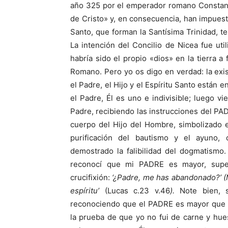
año 325 por el emperador romano Constant
de Cristo» y, en consecuencia, han impuesto
Santo, que forman la Santísima Trinidad, t
La intención del Concilio de Nicea fue util
habría sido el propio «dios» en la tierra a 
Romano. Pero yo os digo en verdad: la exis
el Padre, el Hijo y el Espíritu Santo están 
el Padre, Él es uno e indivisible; luego vie
Padre, recibiendo las instrucciones del PAD
cuerpo del Hijo del Hombre, simbolizado 
purificación del bautismo y el ayuno
demostrado la falibilidad del dogmatism
reconocí que mi PADRE es mayor, super
crucifixión:
‘¿Padre, me has abandonado?’ (
espíritu’
(Lucas c.23 v.46
).
Note bien, s
reconociendo que el PADRE es mayor que yo
la prueba de que yo no fui de carne y hue