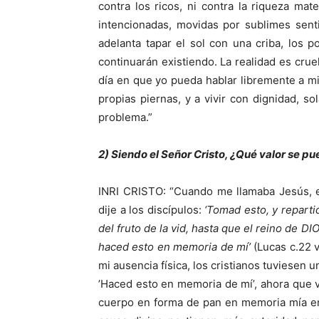
contra los ricos, ni contra la riqueza ma
intencionadas, movidas por sublimes sent
adelanta tapar el sol con una criba, los 
continuarán existiendo. La realidad es cruel,
día en que yo pueda hablar libremente a mi
propias piernas, y a vivir con dignidad, so
problema.”
2) Siendo el Señor Cristo, ¿Qué valor se pu
INRI CRISTO: “Cuando me llamaba Jesús, en 
dije a los discípulos:
‘Tomad esto, y repart
del fruto de la vid, hasta que el reino de 
haced esto en memoria de mí’
(Lucas c.22 v
mi ausencia física, los cristianos tuviesen
’Haced esto en memoria de mí’, ahora que 
cuerpo en forma de pan en memoria mía en e