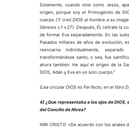
Solamente, cuando vine como Jesús, apare
origen, porque soy el Primogénito de DI
cuerpo
(‘Y creó DIOS al hombre a su image
Génesis c.1 v.27). Después, ÉL retírale la cos
de formar Eva separadamente. En las sub
Pasados millares de años de evolución, est
reencarna individualmente, separa
transformándose santo, o sea, fue santifi
ahora también. He aquí el origen de la San
DIOS, Adán y Eva en un solo cuerpo.”
(
Lea circular DIOS es Perfecto, en el lib
4) ¿Que representaba a los ojos de DIOS, e
del Concilio de Nicea?
INRI CRISTO: «De acuerdo con los anales de