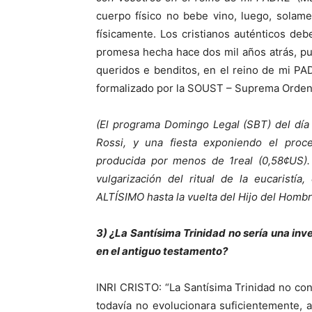
cuerpo físico no bebe vino, luego, solam
físicamente. Los cristianos auténticos deb
promesa hecha hace dos mil años atrás, pu
queridos e benditos, en el reino de mi PADR
formalizado por la SOUST – Suprema Orden U
(El programa Domingo Legal (SBT) del día
Rossi, y una fiesta exponiendo el proce
producida por menos de 1real (0,58¢US).
vulgarización del ritual de la eucaristía
ALTÍSIMO hasta la vuelta del Hijo del Homb
3) ¿La Santísima Trinidad no sería una inv
en el antiguo testamento?
INRI CRISTO: “La Santísima Trinidad no con
todavía no evolucionara suficientemente, 