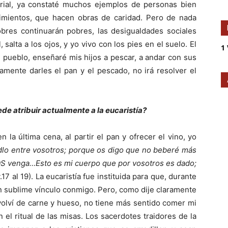
terial, ya constaté muchos ejemplos de personas bien
imientos, que hacen obras de caridad. Pero de nada
pobres continuarán pobres, las desigualdades sociales
 salta a los ojos, y yo vivo con los pies en el suelo. El
1 
 pueblo, enseñaré mis hijos a pescar, a andar con sus
lamente darles el pan y el pescado, no irá resolver el
ede atribuir actualmente a la eucaristía?
la última cena, al partir el pan y ofrecer el vino, yo
idlo entre vosotros; porque os digo que no beberé más
DIOS venga…Esto es mi cuerpo que por vosotros es dado;
.17 al 19). La eucaristía fue instituida para que, durante
 un sublime vínculo conmigo. Pero, como dije claramente
volví de carne y hueso, no tiene más sentido comer mi
l ritual de las misas. Los sacerdotes traidores de la