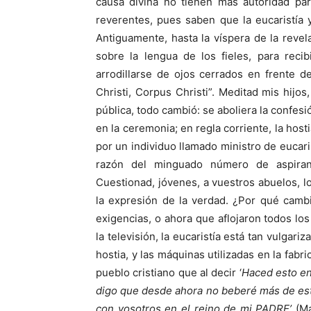
causa divina no tienen más autoridad par
reverentes, pues saben que la eucaristía y
Antiguamente, hasta la víspera de la revela
sobre la lengua de los fieles, para reci
arrodillarse de ojos cerrados en frente d
Christi, Corpus Christi”. Meditad mis hijo
pública, todo cambió: se aboliera la confesió
en la ceremonia; en regla corriente, la host
por un individuo llamado ministro de eucar
razón del minguado número de aspirant
Cuestionad, jóvenes, a vuestros abuelos, lo
la expresión de la verdad. ¿Por qué camb
exigencias, o ahora que aflojaron todos los
la televisión, la eucaristía está tan vulgari
hostia, y las máquinas utilizadas en la fabr
pueblo cristiano que al decir ‘
Haced esto en
digo que desde ahora no beberé más de este
con vosotros en el reino de mi PADRE’
(Ma