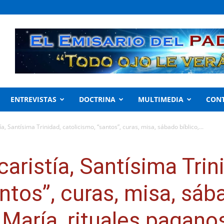
ENTREVISTAS
DOCTRINA
MULTIMEDIA
CON
a, Santísima Trinidad, catolicismo, “santos”, curas, misa, sábado bíblico,...
aristía, Santísima Trin
ntos”, curas, misa, sába
María, rituales paganos