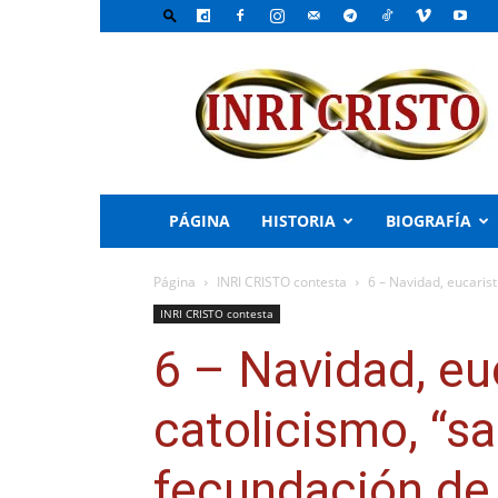
INRI
CRISTO
–
El
Emisario
del
PADRE
PÁGINA
HISTORIA
BIOGRAFÍA
Página
INRI CRISTO contesta
6 – Navidad, eucaristí
INRI CRISTO contesta
6 – Navidad, euc
catolicismo, “sa
fecundación de 