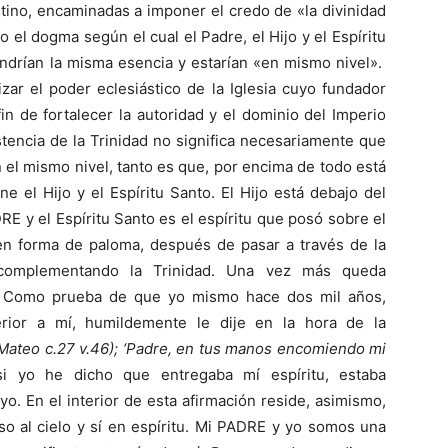
ino, encaminadas a imponer el credo de «la divinidad
 el dogma según el cual el Padre, el Hijo y el Espíritu
endrían la misma esencia y estarían «en mismo nivel».
izar el poder eclesiástico de la Iglesia cuyo fundador
fin de fortalecer la autoridad y el dominio del Imperio
tencia de la Trinidad no significa necesariamente que
en el mismo nivel, tanto es que, por encima de todo está
ne el Hijo y el Espíritu Santo. El Hijo está debajo del
RE y el Espíritu Santo es el espíritu que posó sobre el
en forma de paloma, después de pasar a través de la
, complementando la Trinidad. Una vez más queda
o. Como prueba de que yo mismo hace dos mil años,
ior a mí, humildemente le dije en la hora de la
Mateo c.27 v.46);
‘Padre, en tus manos encomiendo mi
i yo he dicho que entregaba mí espíritu, estaba
. En el interior de esta afirmación reside, asimismo,
so al cielo y sí en espíritu. Mi PADRE y yo somos una