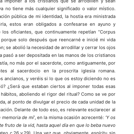
a imponer a los cristianos que se arrodillen y sean
a no tiene más cualquier significado o valor místico.
ción pública de mi identidad, la hostia era ministrada
birla, estos eran obligados a confesarse en ayuno y
e los oficiantes, que continuamente repetían “Corpus
s, porque solo después que reencarné e inicié mi vida
n; se abolió la necesidad de arrodillar y cerrar los ojos
ia pasó a ser depositada en las manos de los cristianos
istía, no más por el sacerdote, como antiguamente, por
es al sacerdocio en la proscrita iglesia romana.
s ancianos, y veréis si lo que os estoy diciendo no es
ió? ¿Será que estaban ciertos al imponer todas esas
 hábitos, aboliendo el rigor del ritual? Como se ve por
zada, al ponto de divulgar el precio de cada unidad de la
icación. Delante de todo eso, es relevante esclarecer al
 memoria de mí’
, en la misma ocasión acrecenté:
‘Y os
 fruto de la vid, hasta aquel día en que lo beba nuevo
teo c.26 v.29). Una vez que, obviamente, espíritu sin